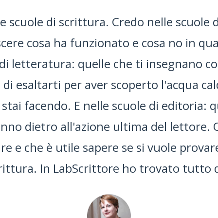
rittore di Stefania Crepaldi qualche ann
entale, seppure con grandi ambizioni. O
 fatto da allora, affermandosi per varietà
revolezza della sua voce: una guida solida
anche per chi voglia dare consistenza e pr
identità autoriale."