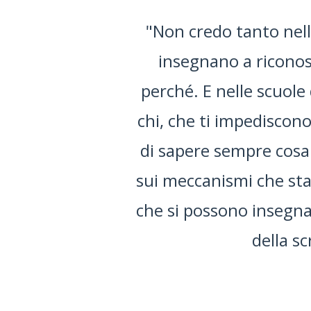
ti
"Ho conosciuto LabSc
e
un progetto sperim
 da
quanta strada abbia
tono
soprattutto per l'auto
ono
alla scrittura, ma 
cose
rada