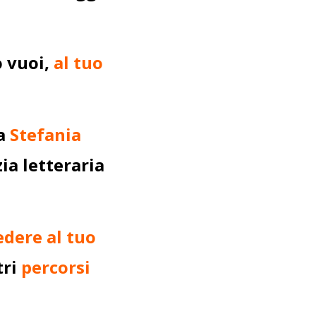
o vuoi,
al tuo
da
Stefania
ia letteraria
edere al tuo
tri
percorsi