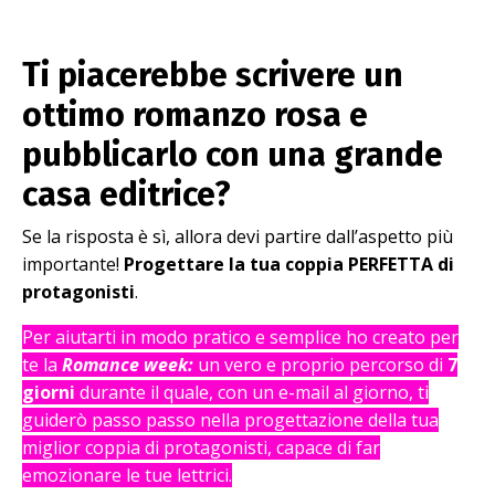
Ti piacerebbe scrivere un
ottimo romanzo rosa e
pubblicarlo con una grande
casa editrice?
Se la risposta è sì, allora devi partire dall’aspetto più
importante!
Progettare la tua coppia PERFETTA di
protagonisti
.
Per aiutarti in modo pratico e semplice ho creato per
te la
Romance week:
un vero e proprio percorso di
7
giorni
durante il quale, con un e-mail al giorno, ti
guiderò passo passo nella progettazione della tua
miglior coppia di protagonisti, capace di far
emozionare le tue lettrici.