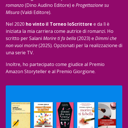
romanzo
(Dino Audino Editore) e
Progettazione su
Misura
(Valdi Editore).
Nel 2020
ho vinto il Torneo IoScrittore
e da lì è
iniziata la mia carriera come autrice di romanzi. Ho
scritto per Salani
Morire ti fa bella
(2023) e
Dimmi che
non vuoi morire
(2025). Opzionati per la realizzazione di
una serie TV.
Inoltre, ho partecipato come giudice al Premio
Amazon Storyteller e al Premio Giorgione.